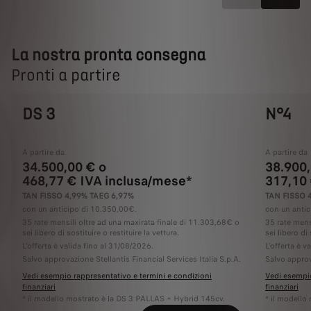
La nostra pronta consegna
Pronti a partire
DS 3
N°4
A partire da
A partire da
34.500,00 € o
38.900,
468,77 € IVA inclusa/mese*
317,10 
TAN FISSO 4,99% TAEG 6,97%
TAN FISSO 
con un anticipo di 10.350,00€.
con un antic
35 rate mensili oltre ad una maxirata finale di 11.303,68€ o
35 rate mens
sei libero di sostituire o restituire la vettura.
sei libero di 
L'offerta è valida fino al 31/08/2026.
L'offerta è v
Salvo approvazione Stellantis Financial Services Italia S.p.A.
Salvo approv
Vedi esempio rappresentativo e termini e condizioni
Vedi esempio
finanziari
finanziari
* il modello mostrato è la DS 3 PALLAS + Hybrid 145cv.
* il modello