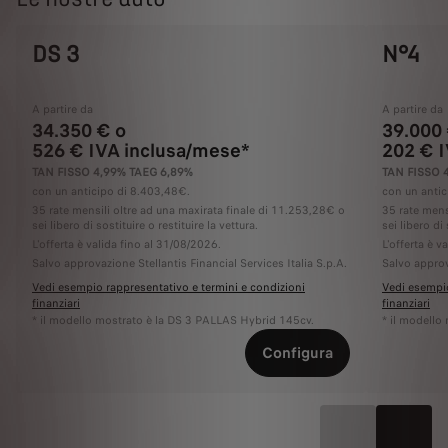
DS 3
N°4
A partire da
A partire da
34.350 € o
39.000 
526 € IVA inclusa/mese*
202 € 
TAN FISSO 4,99% TAEG 6,89%
TAN FISSO 
con un anticipo di 8.403,48€.
con un antic
35 rate mensili oltre ad una maxirata finale di 11.253,28€ o
35 rate mens
sei libero di sostituire o restituire la vettura.
sei libero di 
L'offerta è valida fino al 31/08/2026.
L'offerta è v
Salvo approvazione Stellantis Financial Services Italia S.p.A.
Salvo approv
Vedi esempio rappresentativo e termini e condizioni
Vedi esempio
finanziari
finanziari
* il modello mostrato è la DS 3 PALLAS Hybrid 145cv.
* il modello
Configura