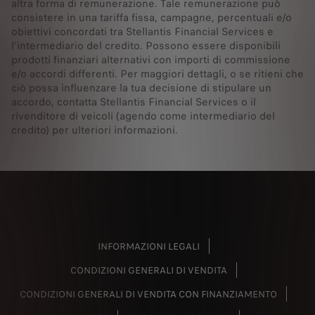
altra forma di remunerazione. Tale remunerazione può
consistere in una tariffa fissa, campagne, percentuali e/o
obiettivi concordati tra Stellantis Financial Services e
l’intermediario del credito. Possono essere disponibili
prodotti finanziari alternativi con importi di commissione
e/o accordi differenti. Per maggiori dettagli, o se ritieni che
ciò possa influenzare la tua decisione di stipulare un
accordo, contatta Stellantis Financial Services o il
rivenditore di veicoli (agendo come intermediario del
credito) per ulteriori informazioni.
INFORMAZIONI LEGALI
CONDIZIONI GENERALI DI VENDITA
CONDIZIONI GENERALI DI VENDITA CON FINANZIAMENTO