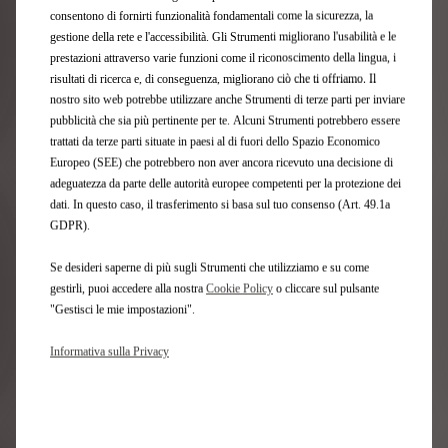
consentono di fornirti funzionalità fondamentali come la sicurezza, la
gestione della rete e l'accessibilità. Gli Strumenti migliorano l'usabilità e le
Come funziona il pagamento in contanti?
prestazioni attraverso varie funzioni come il riconoscimento della lingua, i
risultati di ricerca e, di conseguenza, migliorano ciò che ti offriamo. Il
nostro sito web potrebbe utilizzare anche Strumenti di terze parti per inviare
Come funziona il codice promozionale?
pubblicità che sia più pertinente per te. Alcuni Strumenti potrebbero essere
trattati da terze parti situate in paesi al di fuori dello Spazio Economico
Europeo (SEE) che potrebbero non aver ancora ricevuto una decisione di
adeguatezza da parte delle autorità europee competenti per la protezione dei
Posso annullare l'acquisto?
dati. In questo caso, il trasferimento si basa sul tuo consenso (Art. 49.1a
GDPR).
Se desideri saperne di più sugli Strumenti che utilizziamo e su come
Come funziona il diritto di recesso?
gestirli, puoi accedere alla nostra
Cookie Policy
o cliccare sul pulsante
"Gestisci le mie impostazioni".
Come funziona il pagamento con
Informativa sulla Privacy
finanziamento?