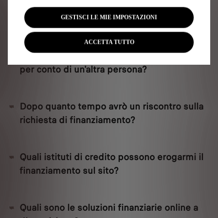
Quali documenti servono per richiedere un
finanziamento?
GESTISCI LE MIE IMPOSTAZIONI
ACCETTA TUTTO
Posso richiedere un finanziamento online
per conto di un'altra persona?
Dopo quanto tempo avrò un riscontro sulla
richiesta di finanziamento?
Quali istituti di credito possono erogarmi il
finanziamento sul sito?
Quali sono le soluzioni finanziarie online a