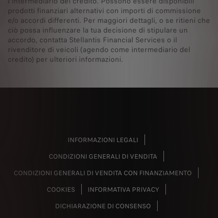
l’intermediario del credito. Possono essere disponibili
prodotti finanziari alternativi con importi di commissione
e/o accordi differenti. Per maggiori dettagli, o se ritieni che
ciò possa influenzare la tua decisione di stipulare un
accordo, contatta Stellantis Financial Services o il
rivenditore di veicoli (agendo come intermediario del
credito) per ulteriori informazioni.
INFORMAZIONI LEGALI
CONDIZIONI GENERALI DI VENDITA
CONDIZIONI GENERALI DI VENDITA CON FINANZIAMENTO
COOKIES
INFORMATIVA PRIVACY
DICHIARAZIONE DI CONSENSO