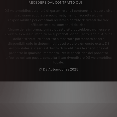
RECEDERE DAL CONTRATTO QUI
DS Automobiles cercherà di garantire che i contenuti di questo sito
web siano accurati e aggiornati, ma non accetta alcuna
responsabilità per eventuali reclami o perdite derivanti dal fare
affidamento sui contenuti del sito.
Alcune delle informazioni su questo sito potrebbero non essere
corrette a causa di modifiche ai prodotti dopo il loro lancio. Alcune
delle attrezzature descritte o mostrate potrebbero essere
disponibili solo in determinati paesi o solo a un costo extra. DS
Automobiles si riserva il diritto di modificare le specifiche del
prodotto in qualsiasi momento. Per le specifiche del prodotto
effettive nel tuo paese, consulta il tuo rivenditore DS Automobiles
locale.
© DS Automobiles 2025