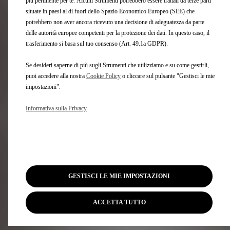
più pertinente per te. Alcuni Strumenti potrebbero essere trattati da terze parti
situate in paesi al di fuori dello Spazio Economico Europeo (SEE) che
potrebbero non aver ancora ricevuto una decisione di adeguatezza da parte
Come funziona il codice promozionale?
delle autorità europee competenti per la protezione dei dati. In questo caso, il
trasferimento si basa sul tuo consenso (Art. 49.1a GDPR).
Se desideri saperne di più sugli Strumenti che utilizziamo e su come gestirli,
Posso annullare l'acquisto?
puoi accedere alla nostra
Cookie Policy
o cliccare sul pulsante "Gestisci le mie
impostazioni".
Come funziona il diritto di recesso?
Informativa sulla Privacy
Come funziona il pagamento con
finanziamento?
GESTISCI LE MIE IMPOSTAZIONI
Quali documenti servono per richiedere un
ACCETTA TUTTO
finanziamento?