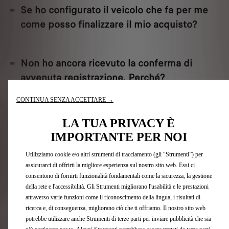
Se ho configurato il veicolo che fa per me
come posso finalizzare il mio acquisto?
Non ho ancora ricevuto la conferma di
avvenuta registrazione. Perché?
CONTINUA SENZA ACCETTARE →
Come effettuerò il pagamento del veicolo
LA TUA PRIVACY È
che ho acquistato?
IMPORTANTE PER NOI
Utilizziamo cookie e/o altri strumenti di tracciamento (gli “Strumenti”) per
assicurarci di offrirti la migliore esperienza sul nostro sito web. Essi ci
Come posso effettuare il pagamento della
consentono di fornirti funzionalità fondamentali come la sicurezza, la gestione
caparra?
della rete e l'accessibilità. Gli Strumenti migliorano l'usabilità e le prestazioni
attraverso varie funzioni come il riconoscimento della lingua, i risultati di
ricerca e, di conseguenza, migliorano ciò che ti offriamo. Il nostro sito web
potrebbe utilizzare anche Strumenti di terze parti per inviare pubblicità che sia
Come funziona il pagamento in contanti?