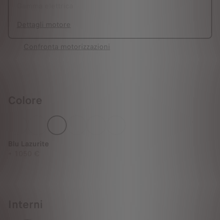
Gamma elettrica
Dettagli motore
Confronta motorizzazioni
Colore
Blu Lazurite
+
1050 €
Interni