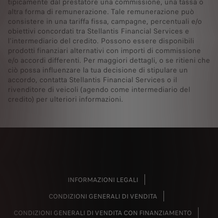
tipicamente dal prestatore una commissione, una tassa o
altra forma di remunerazione. Tale remunerazione può
consistere in una tariffa fissa, campagne, percentuali e/o
obiettivi concordati tra Stellantis Financial Services e
l’intermediario del credito. Possono essere disponibili
prodotti finanziari alternativi con importi di commissione
e/o accordi differenti. Per maggiori dettagli, o se ritieni che
ciò possa influenzare la tua decisione di stipulare un
accordo, contatta Stellantis Financial Services o il
rivenditore di veicoli (agendo come intermediario del
credito) per ulteriori informazioni.
INFORMAZIONI LEGALI
CONDIZIONI GENERALI DI VENDITA
CONDIZIONI GENERALI DI VENDITA CON FINANZIAMENTO