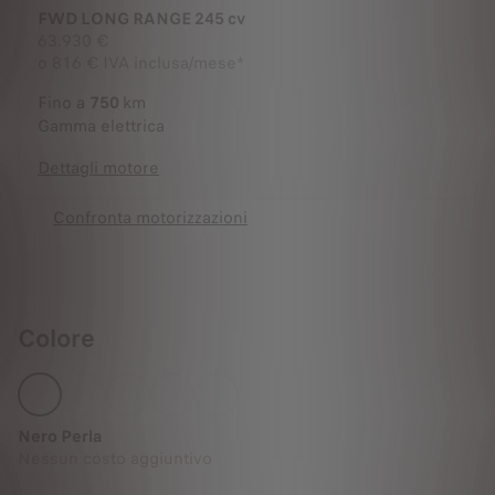
FWD LONG RANGE 245 cv
63.930 €
o
816 € IVA inclusa/mese*
Fino a
750
km
Gamma elettrica
Dettagli motore
Confronta motorizzazioni
Colore
Nero Perla
Nessun costo aggiuntivo