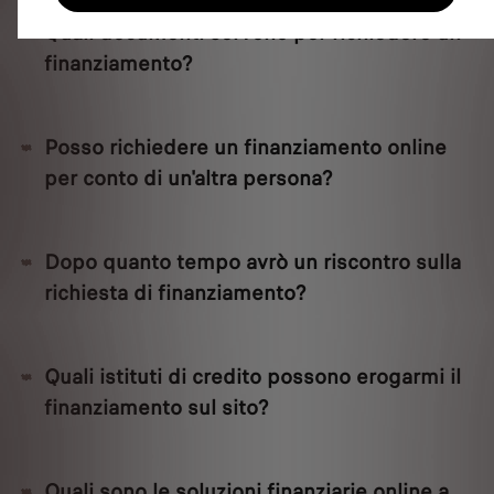
Quali documenti servono per richiedere un
finanziamento?
Posso richiedere un finanziamento online
per conto di un'altra persona?
Dopo quanto tempo avrò un riscontro sulla
richiesta di finanziamento?
Quali istituti di credito possono erogarmi il
finanziamento sul sito?
Quali sono le soluzioni finanziarie online a