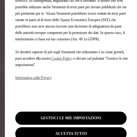
ricerca e, di conseguenza, migliorano ciò che ti offriamo. Il nostro sito web
potrebbe utilizzare anche Strumenti di terze parti per inviare pubblicità che sia
più pertinente per te. Alcuni Strumenti potrebbero essere trattati da terze parti
Come funziona il pagamento in contanti?
situate in paesi al di fuori dello Spazio Economico Europeo (SEE) che
potrebbero non aver ancora ricevuto una decisione di adeguatezza da parte
delle autorità europee competenti per la protezione dei dati. In questo caso, il
trasferimento si basa sul tuo consenso (Art. 49.1a GDPR).
Come funziona il codice promozionale?
Se desideri saperne di più sugli Strumenti che utilizziamo e su come gestirli,
puoi accedere alla nostra
Cookie Policy
o cliccare sul pulsante "Gestisci le mie
impostazioni".
Posso annullare l'acquisto?
Informativa sulla Privacy
Come funziona il diritto di recesso?
Come funziona il pagamento con
GESTISCI LE MIE IMPOSTAZIONI
finanziamento?
ACCETTA TUTTO