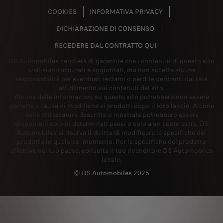
COOKIES
INFORMATIVA PRIVACY
DICHIARAZIONE DI CONSENSO
RECEDERE DAL CONTRATTO QUI
DS Automobiles cercherà di garantire che i contenuti di questo sito
web siano accurati e aggiornati, ma non accetta alcuna
responsabilità per eventuali reclami o perdite derivanti dal fare
affidamento sui contenuti del sito.
Alcune delle informazioni su questo sito potrebbero non essere
corrette a causa di modifiche ai prodotti dopo il loro lancio. Alcune
delle attrezzature descritte o mostrate potrebbero essere
disponibili solo in determinati paesi o solo a un costo extra. DS
Automobiles si riserva il diritto di modificare le specifiche del
prodotto in qualsiasi momento. Per le specifiche del prodotto
effettive nel tuo paese, consulta il tuo rivenditore DS Automobiles
locale.
© DS Automobiles 2025