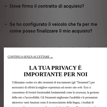
Dove firmo il contratto di acquisto?
Se ho configurato il veicolo che fa per me
come posso finalizzare il mio acquisto?
Non ho ancora ricevuto la conferma di
avvenuta registrazione. Perché?
CONTINUA SENZA ACCETTARE →
LA TUA PRIVACY È
Come effettuerò il pagamento del veicolo
IMPORTANTE PER NOI
che ho acquistato?
Utilizziamo cookie e/o altri strumenti di tracciamento (gli “Strumenti”) per
assicurarci di offrirti la migliore esperienza sul nostro sito web. Essi ci
consentono di fornirti funzionalità fondamentali come la sicurezza, la gestione
Come posso effettuare il pagamento della
della rete e l'accessibilità. Gli Strumenti migliorano l'usabilità e le prestazioni
attraverso varie funzioni come il riconoscimento della lingua, i risultati di
caparra?